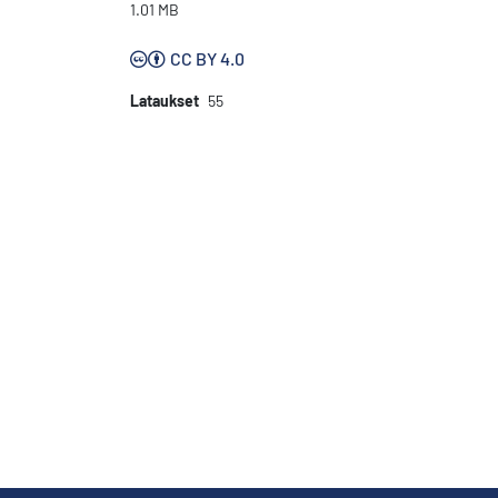
1.01 MB
CC BY 4.0
Lataukset
55