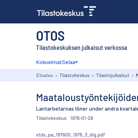
OTOS
Tilastokeskuksen julkaisut verkossa
Kokoelmat
Selaa
Etusivu
Tilastokeskus
Tilastojulkaisut
Maataloustyöntekijöiden
Lantarbetarnas löner under andra kvartale
Tilastokeskus
1976-01-28
xtds_pa_197600_1976_3_dig.pdf