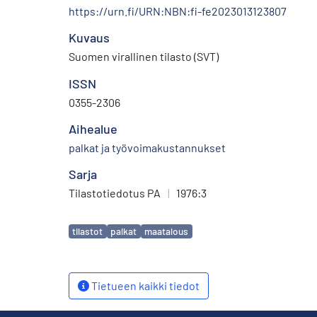
https://urn.fi/URN:NBN:fi-fe2023013123807
Kuvaus
Suomen virallinen tilasto (SVT)
ISSN
0355-2306
Aihealue
palkat ja työvoimakustannukset
Sarja
Tilastotiedotus PA
|
1976:3
Avainsanat
tilastot
palkat
maatalous
Tietueen kaikki tiedot