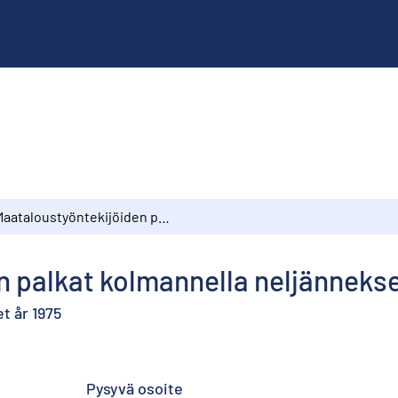
Maataloustyöntekijöiden palkat kolmannella neljänneksellä 1975
 palkat kolmannella neljännekse
t år 1975
Pysyvä osoite