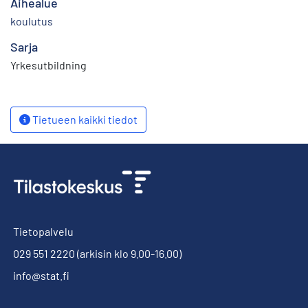
Aihealue
koulutus
Sarja
Yrkesutbildning
Tietueen kaikki tiedot
Tietopalvelu
029 551 2220
(arkisin klo 9.00-16.00)
info@stat.fi