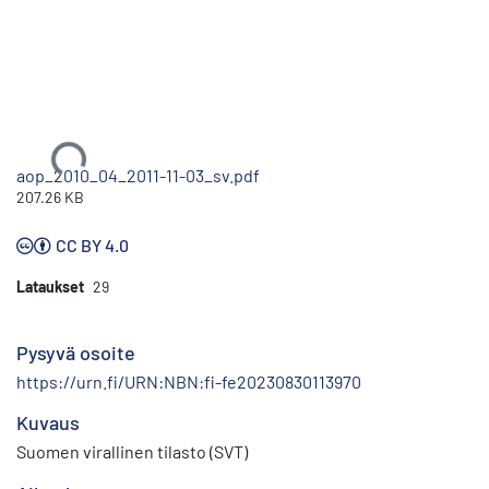
Ladataan...
aop_2010_04_2011-11-03_sv.pdf
207.26 KB
CC BY 4.0
Lataukset
29
Pysyvä osoite
https://urn.fi/URN:NBN:fi-fe20230830113970
Kuvaus
Suomen virallinen tilasto (SVT)