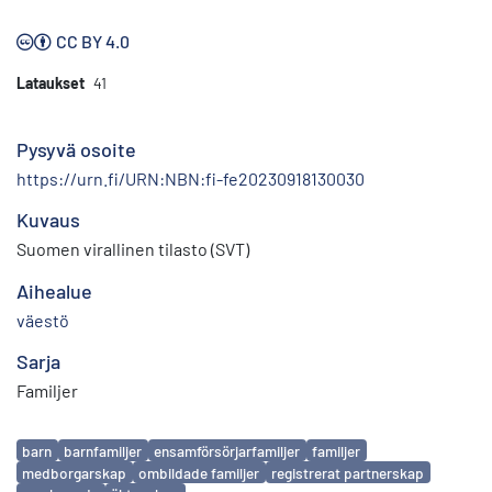
CC BY 4.0
Lataukset
41
Pysyvä osoite
https://urn.fi/URN:NBN:fi-fe20230918130030
Kuvaus
Suomen virallinen tilasto (SVT)
Aihealue
väestö
Sarja
Familjer
Avainsanat
barn
barnfamiljer
ensamförsörjarfamiljer
familjer
medborgarskap
ombildade familjer
registrerat partnerskap