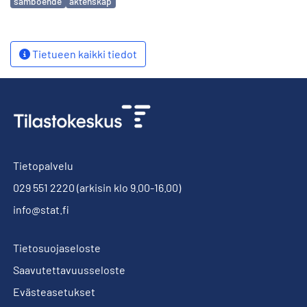
samboende
äktenskap
Tietueen kaikki tiedot
Tietopalvelu
029 551 2220
(arkisin klo 9.00-16.00)
info@stat.fi
Tietosuojaseloste
Saavutettavuusseloste
Evästeasetukset