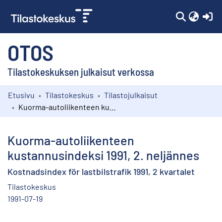
(c
OTOS
Tilastokeskuksen julkaisut verkossa
Etusivu
Tilastokeskus
Tilastojulkaisut
Kokoelmat
Kuorma-autoliikenteen kustannusindeksi 1991, 2. neljännes
Selaa
Kuorma-autoliikenteen
kustannusindeksi 1991, 2. neljännes
Kostnadsindex för lastbilstrafik 1991, 2 kvartalet
Tilastokeskus
1991-07-19