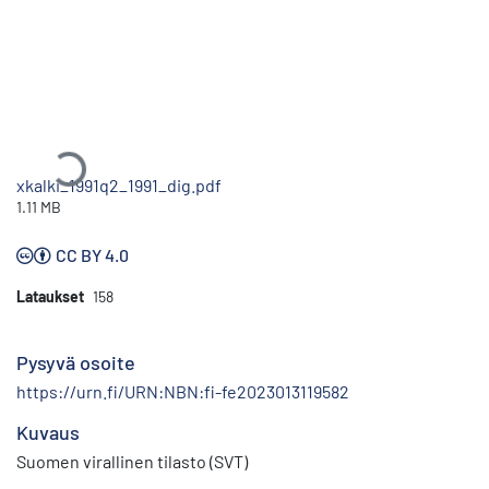
Ladataan...
xkalki_1991q2_1991_dig.pdf
1.11 MB
CC BY 4.0
Lataukset
158
Pysyvä osoite
https://urn.fi/URN:NBN:fi-fe2023013119582
Kuvaus
Suomen virallinen tilasto (SVT)