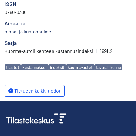
ISSN
0786-0366
Aihealue
hinnat ja kustannukset
Sarja
Kuorma-autoliikenteen kustannusindeksi
|
1991:2
Avainsanat
tilastot
kustannukset
indeksit
kuorma-autot
tavaraliikenne
Tietueen kaikki tiedot