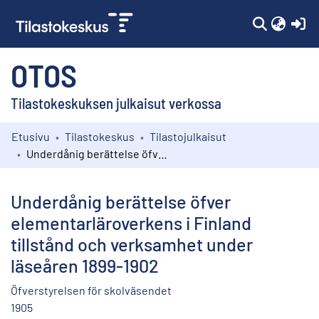
(c
OTOS
Tilastokeskuksen julkaisut verkossa
Etusivu
Tilastokeskus
Tilastojulkaisut
Kokoelmat
Underdånig berättelse öfver elementarläroverkens i Finland tillstånd och verksamhet under läseåren 1899-1902
Selaa
Underdånig berättelse öfver
elementarläroverkens i Finland
tillstånd och verksamhet under
läseåren 1899-1902
Öfverstyrelsen för skolväsendet
1905