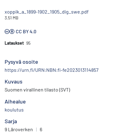
xoppik_a_1899-1902_1905_dig_swe.pdf
3.51 MB
CC BY 4.0
Lataukset
95
Pysyvä osoite
https://urn.fi/URN:NBN:fi-fe2023013114857
Kuvaus
Suomen virallinen tilasto (SVT)
Aihealue
koulutus
Sarja
9 Läroverken
|
6