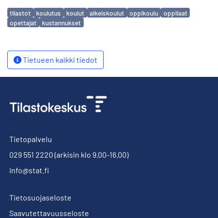
Avainsanat
tilastot
koulutus
koulut
alkeiskoulut
oppikoulu
oppilaat
opettajat
kustannukset
Tietueen kaikki tiedot
Tietopalvelu
029 551 2220
(arkisin klo 9.00-16.00)
info@stat.fi
Tietosuojaseloste
Saavutettavuusseloste