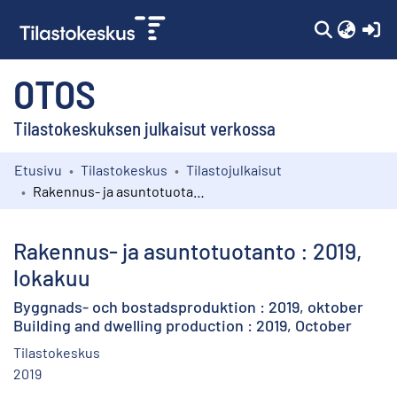
(c
OTOS
Tilastokeskuksen julkaisut verkossa
Etusivu
Tilastokeskus
Tilastojulkaisut
Kokoelmat
Rakennus- ja asuntotuotanto : 2019, lokakuu
Selaa
Rakennus- ja asuntotuotanto : 2019,
lokakuu
Byggnads- och bostadsproduktion : 2019, oktober
Building and dwelling production : 2019, October
Tilastokeskus
2019