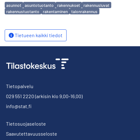
Avainsanat
asunnot
asuntotuotanto
rakennukset
rakennusluvat
rakennustuotanto
rakentaminen
talonrakennus
Tietueen kaikki tiedot
Tietopalvelu
029 551 2220
(arkisin klo 9.00-16.00)
info@stat.fi
Tietosuojaseloste
Saavutettavuusseloste