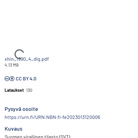
Ladataan...
xhin_1990_4_dig.pdf
4.13 MB
CC BY 4.0
Lataukset
130
Pysyvä osoite
https://urn.fi/URN:NBN:fi-fe2023013120006
Kuvaus
Suomen virallinen tilasto (SVT)