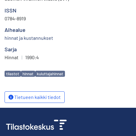
ISSN
0784-8919
Aihealue
hinnat ja kustannukset
Sarja
Hinnat
|
1990:4
Avainsanat
tilastot
hinnat
kuluttajahinnat
Tietueen kaikki tiedot