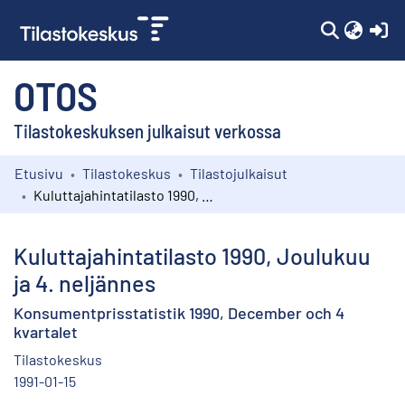
(c
OTOS
Tilastokeskuksen julkaisut verkossa
Etusivu
Tilastokeskus
Tilastojulkaisut
Kokoelmat
Kuluttajahintatilasto 1990, Joulukuu ja 4. neljännes
Selaa
Kuluttajahintatilasto 1990, Joulukuu
ja 4. neljännes
Konsumentprisstatistik 1990, December och 4
kvartalet
Tilastokeskus
1991-01-15