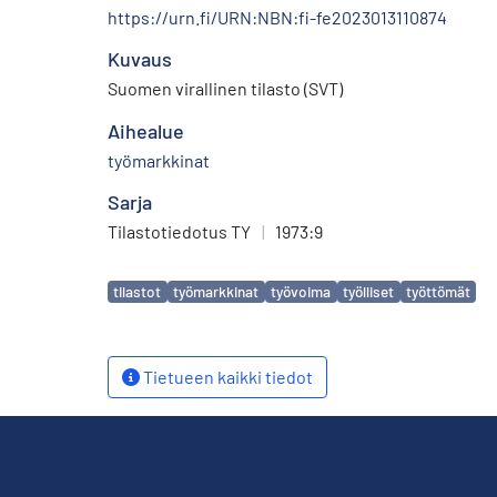
https://urn.fi/URN:NBN:fi-fe2023013110874
Kuvaus
Suomen virallinen tilasto (SVT)
Aihealue
työmarkkinat
Sarja
Tilastotiedotus TY
|
1973:9
Avainsanat
tilastot
työmarkkinat
työvoima
työlliset
työttömät
Tietueen kaikki tiedot