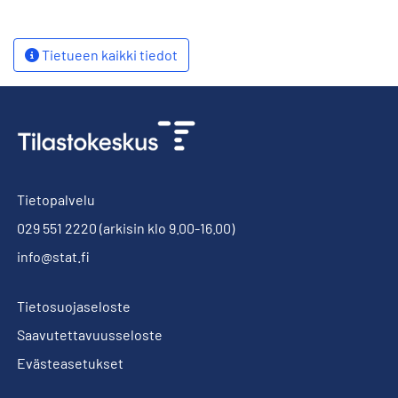
Tietueen kaikki tiedot
Tietopalvelu
029 551 2220
(arkisin klo 9.00-16.00)
info@stat.fi
Tietosuojaseloste
Saavutettavuusseloste
Evästeasetukset