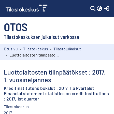
(c
OTOS
Tilastokeskuksen julkaisut verkossa
Etusivu
Tilastokeskus
Tilastojulkaisut
Kokoelmat
Luottolaitosten tilinpäätökset : 2017, 1. vuosineljännes
Selaa
Luottolaitosten tilinpäätökset : 2017,
1. vuosineljännes
Kreditinstitutens bokslut : 2017, 1:a kvartalet
Financial statement statistics on credit institutions
: 2017, 1st quarter
Tilastokeskus
2017