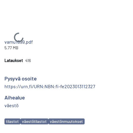
Ladataan...
vamu1899.pdf
5.77 MB
Lataukset
416
Pysyvä osoite
https://urn.fi/URN:NBN:fi-fe2023013112327
Aihealue
väestö
Avainsanat
tilastot
väestötilastot
väestönmuutokset