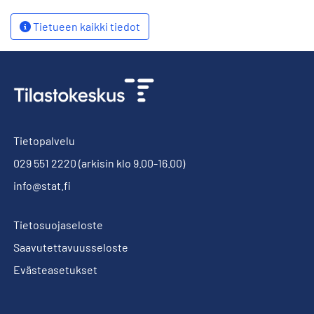
Tietueen kaikki tiedot
Tietopalvelu
029 551 2220
(arkisin klo 9.00-16.00)
info@stat.fi
Tietosuojaseloste
Saavutettavuusseloste
Evästeasetukset