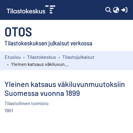
(c
OTOS
Tilastokeskuksen julkaisut verkossa
Etusivu
Tilastokeskus
Tilastojulkaisut
Kokoelmat
Yleinen katsaus väkiluvunmuutoksiin Suomessa vuonna 1899
Selaa
Yleinen katsaus väkiluvunmuutoksiin
Suomessa vuonna 1899
Tilastollinen toimisto
1901