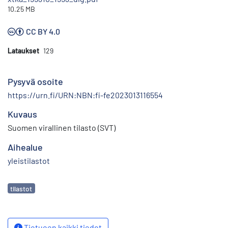
10.25 MB
CC BY 4.0
Lataukset
129
Pysyvä osoite
https://urn.fi/URN:NBN:fi-fe2023013116554
Kuvaus
Suomen virallinen tilasto (SVT)
Aihealue
yleistilastot
Avainsanat
tilastot
Tietueen kaikki tiedot