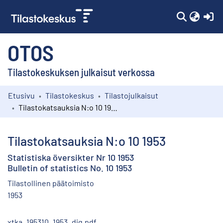
(c
OTOS
Tilastokeskuksen julkaisut verkossa
Etusivu
Tilastokeskus
Tilastojulkaisut
Kokoelmat
Tilastokatsauksia N:o 10 1953
Selaa
Tilastokatsauksia N:o 10 1953
Statistiska översikter Nr 10 1953
Bulletin of statistics No. 10 1953
Tilastollinen päätoimisto
1953
xtka_195310_1953_dig.pdf