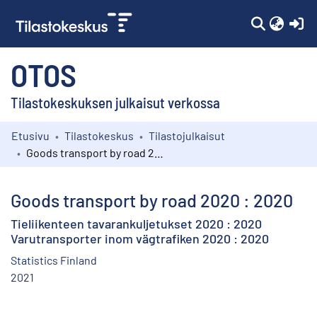
(c
OTOS
Tilastokeskuksen julkaisut verkossa
Etusivu
Tilastokeskus
Tilastojulkaisut
Kokoelmat
Goods transport by road 2020 : 2020
Selaa
Goods transport by road 2020 : 2020
Tieliikenteen tavarankuljetukset 2020 : 2020
Varutransporter inom vägtrafiken 2020 : 2020
Statistics Finland
2021