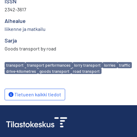
ISSN
2342-3617
Aihealue
liikenne ja matkailu
Sarja
Goods transport by road
Avainsanat
transport
transport performances
lorry transport
lorries
traffic
drive-kilometres
goods transport
road transport
Tietueen kaikki tiedot