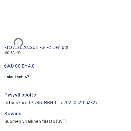
Ladataan...
kttav_2020_2021-04-21_en.pdf
181.35 KB
CC BY 4.0
Lataukset
47
Pysyvä osoite
https://urn.fi/URN:NBN:fi-fe20230920133827
Kuvaus
Suomen virallinen tilasto (SVT)