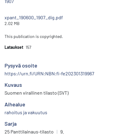
1907
xpant_190600_1907_dig.pdf
2.02 MB
This publication is copyrighted.
Lataukset
157
Pysyvä osoite
https://urn.fi/URN:NBN:fi-fe202301319967
Kuvaus
Suomen virallinen tilasto (SVT)
Aihealue
rahoitus ja vakuutus
Sarja
25 Panttilainaus-tilasto
|
9.