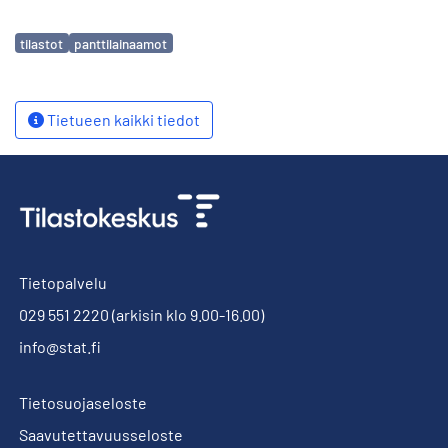
Avainsanat
tilastot
panttilainaamot
Tietueen kaikki tiedot
Tietopalvelu
029 551 2220
(arkisin klo 9.00-16.00)
info@stat.fi
Tietosuojaseloste
Saavutettavuusseloste