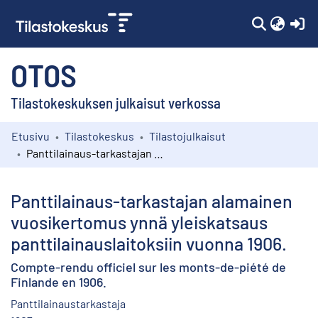
(c
OTOS
Tilastokeskuksen julkaisut verkossa
Etusivu
Tilastokeskus
Tilastojulkaisut
Kokoelmat
Panttilainaus-tarkastajan alamainen vuosikertomus ynnä yleiskatsaus panttilainauslaitoksiin vuonna 1906.
Selaa
Panttilainaus-tarkastajan alamainen
vuosikertomus ynnä yleiskatsaus
panttilainauslaitoksiin vuonna 1906.
Compte-rendu officiel sur les monts-de-piété de
Finlande en 1906.
Panttilainaustarkastaja