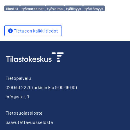
Avainsanat
tilastot
työmarkkinat
työvoima
työllisyys
työttömyys
Tietueen kaikki tiedot
Tietopalvelu
029 551 2220
(arkisin klo 9.00-16.00)
info@stat.fi
Tietosuojaseloste
Saavutettavuusseloste