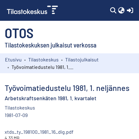
(c
OTOS
Tilastokeskuksen julkaisut verkossa
Etusivu
Tilastokeskus
Tilastojulkaisut
Kokoelmat
Työvoimatiedustelu 1981, 1. neljännes
Selaa
Työvoimatiedustelu 1981, 1. neljännes
Arbetskraftsenkäten 1981, 1. kvartalet
Tilastokeskus
1981-07-09
xtds_ty_198100_1981_16_dig.pdf
4.33 MB