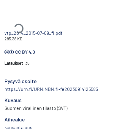
Ladataan...
vtp_2014_2015-07-09_fi.pdf
285.38 KB
CC BY 4.0
Lataukset
35
Pysyvä osoite
https://urn.fi/URN:NBN:fi-fe20230914125585
Kuvaus
Suomen virallinen tilasto (SVT)
Aihealue
kansantalous