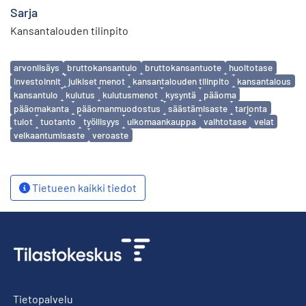
Sarja
Kansantalouden tilinpito
Avainsanat
arvonlisäys
bruttokansantulo
bruttokansantuote
huoltotase
investoinnit
julkiset menot
kansantalouden tilinpito
kansantalous
kansantulo
kulutus
kulutusmenot
kysyntä
pääoma
pääomakanta
pääomanmuodostus
säästämisaste
tarjonta
tulot
tuotanto
työllisyys
ulkomaankauppa
vaihtotase
velat
velkaantumisaste
veroaste
Tietueen kaikki tiedot
Tietopalvelu