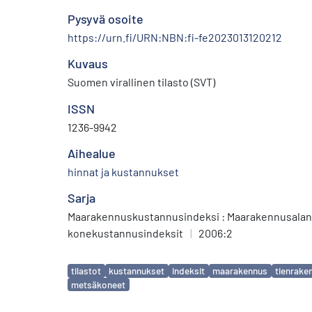
Pysyvä osoite
https://urn.fi/URN:NBN:fi-fe2023013120212
Kuvaus
Suomen virallinen tilasto (SVT)
ISSN
1236-9942
Aihealue
hinnat ja kustannukset
Sarja
Maarakennuskustannusindeksi : Maarakennusalan 
konekustannusindeksit
|
2006:2
Avainsanat
tilastot
kustannukset
indeksit
maarakennus
tienrake
metsäkoneet