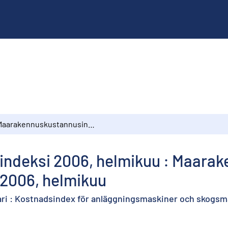
Maarakennuskustannusindeksi 2006, helmikuu : Maarakennusalan ja metsäalan konekustannusindeksit 2006, helmikuu
deksi 2006, helmikuu : Maarak
2006, helmikuu
i : Kostnadsindex för anläggningsmaskiner och skogsma