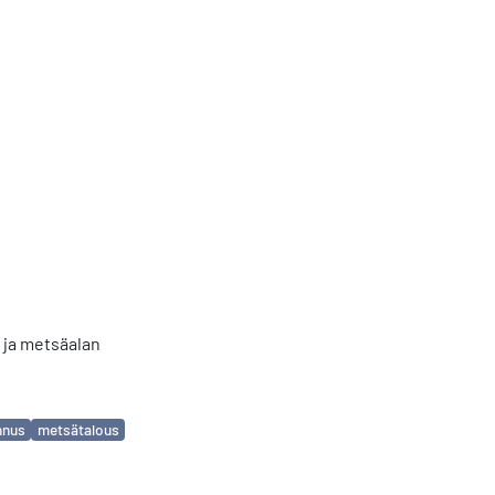
ja metsäalan
nnus
metsätalous