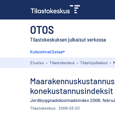
OTOS
Tilastokeskuksen julkaisut verkossa
Kokoelmat
Selaa
Etusivu
Tilastokeskus
Tilastojulkaisut
Maarakennuskustannusin
konekustannusindeksit 
Jordbyggnadskostnadsindex 2006, februar
Tilastokeskus
2006-03-20