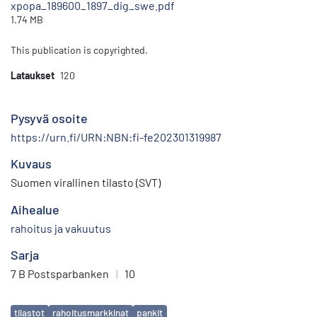
xpopa_189600_1897_dig_swe.pdf
1.74 MB
This publication is copyrighted.
Lataukset
120
Pysyvä osoite
https://urn.fi/URN:NBN:fi-fe202301319987
Kuvaus
Suomen virallinen tilasto (SVT)
Aihealue
rahoitus ja vakuutus
Sarja
7 B Postsparbanken
|
10
Avainsanat
tilastot
rahoitusmarkkinat
pankit