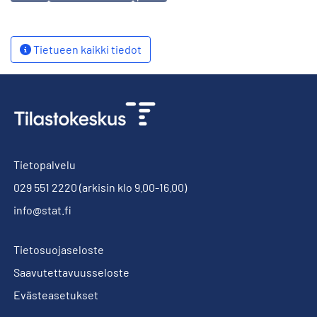
Tietueen kaikki tiedot
Tietopalvelu
029 551 2220
(arkisin klo 9.00-16.00)
info@stat.fi
Tietosuojaseloste
Saavutettavuusseloste
Evästeasetukset