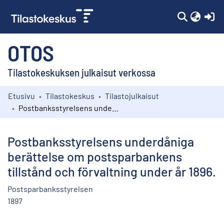
(c
OTOS
Tilastokeskuksen julkaisut verkossa
Etusivu
Tilastokeskus
Tilastojulkaisut
Kokoelmat
Postbanksstyrelsens underdåniga berättelse om postsparbankens tillstånd och förvaltning under år 1896.
Selaa
Postbanksstyrelsens underdåniga
berättelse om postsparbankens
tillstånd och förvaltning under år 1896.
Postsparbanksstyrelsen
1897