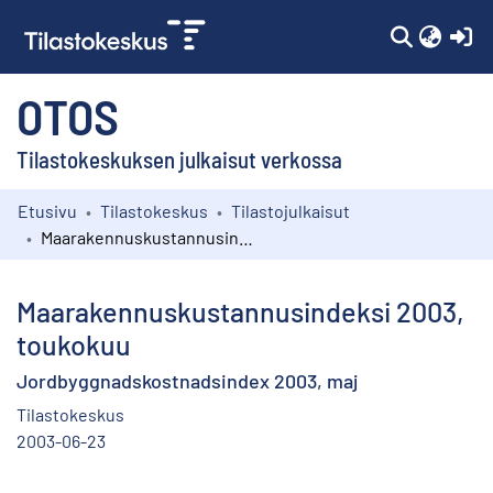
(c
OTOS
Tilastokeskuksen julkaisut verkossa
Etusivu
Tilastokeskus
Tilastojulkaisut
Kokoelmat
Maarakennuskustannusindeksi 2003, toukokuu
Selaa
Maarakennuskustannusindeksi 2003,
toukokuu
Jordbyggnadskostnadsindex 2003, maj
Tilastokeskus
2003-06-23