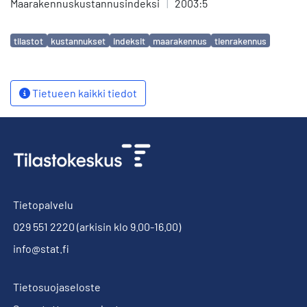
Maarakennuskustannusindeksi
|
2003:5
Avainsanat
tilastot
kustannukset
indeksit
maarakennus
tienrakennus
Tietueen kaikki tiedot
Tietopalvelu
029 551 2220
(arkisin klo 9.00-16.00)
info@stat.fi
Tietosuojaseloste