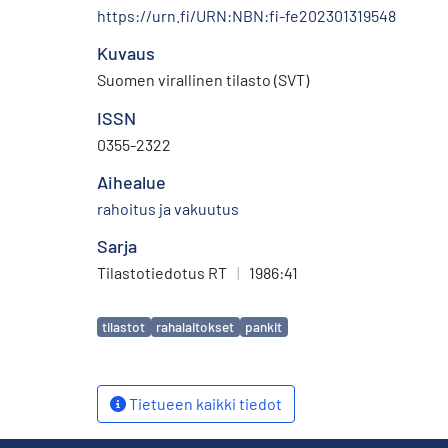
https://urn.fi/URN:NBN:fi-fe202301319548
Kuvaus
Suomen virallinen tilasto (SVT)
ISSN
0355-2322
Aihealue
rahoitus ja vakuutus
Sarja
Tilastotiedotus RT
|
1986:41
Avainsanat
tilastot
rahalaitokset
pankit
Tietueen kaikki tiedot