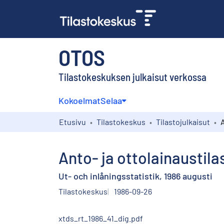
OTOS
Tilastokeskuksen julkaisut verkossa
Kokoelmat
Selaa
Etusivu
Tilastokeskus
Tilastojulkaisut
Anto- ja ottolainaustila
Ut- och inlåningsstatistik, 1986 augusti
Tilastokeskus
1986-09-26
xtds_rt_1986_41_dig.pdf