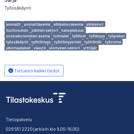
Työssäkäynti
Avainsanat
ammatit
ammattiasema
elinkeinorakenne
elinkeinot
huoltosuhde
julkinen sektori
kansalaisuus
sosioekonominen asema
toimialat
työlliset
työllisyys
työpaikat
työssäkäynti
työttömyys
työttömyysriski
työttömät
työvoima
ulkomaalaiset
väestö
yksityinen sektori
yrittäjät
Tietueen kaikki tiedot
Tietopalvelu
029 551 2220
(arkisin klo 9.00-16.00)