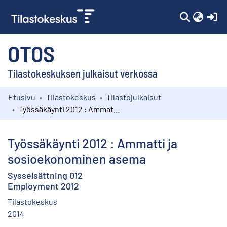
(c
OTOS
Tilastokeskuksen julkaisut verkossa
Etusivu
Tilastokeskus
Tilastojulkaisut
Kokoelmat
Työssäkäynti 2012 : Ammatti ja sosioekonominen asema
Selaa
Työssäkäynti 2012 : Ammatti ja
sosioekonominen asema
Sysselsättning 012
Employment 2012
Tilastokeskus
2014