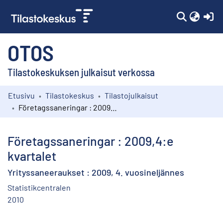
(c
OTOS
Tilastokeskuksen julkaisut verkossa
Etusivu
Tilastokeskus
Tilastojulkaisut
Kokoelmat
Företagssaneringar : 2009,4:e kvartalet
Selaa
Företagssaneringar : 2009,4:e
kvartalet
Yrityssaneeraukset : 2009, 4. vuosineljännes
Statistikcentralen
2010