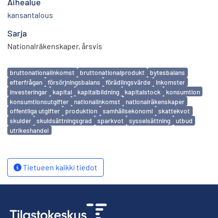
Aihealue
kansantalous
Sarja
Nationalräkenskaper, årsvis
Avainsanat
bruttonationalinkomst
bruttonationalprodukt
bytesbalans
efterfrågan
försörjningsbalans
förädlingsvärde
inkomster
investeringar
kapital
kapitalbildning
kapitalstock
konsumtion
konsumtionsutgifter
nationalinkomst
nationalräkenskaper
offentliga utgifter
produktion
samhällsekonomi
skattekvot
skulder
skuldsättningsgrad
sparkvot
sysselsättning
utbud
utrikeshandel
Tietueen kaikki tiedot