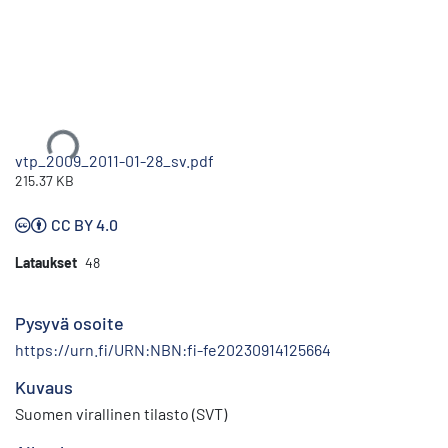
Ladataan...
vtp_2009_2011-01-28_sv.pdf
215.37 KB
CC BY 4.0
Lataukset
48
Pysyvä osoite
https://urn.fi/URN:NBN:fi-fe20230914125664
Kuvaus
Suomen virallinen tilasto (SVT)