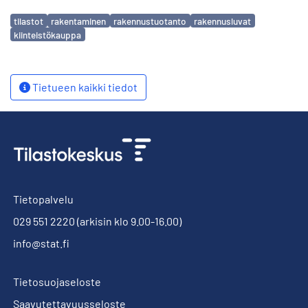
Avainsanat
tilastot
rakentaminen
rakennustuotanto
rakennusluvat
kiinteistökauppa
Tietueen kaikki tiedot
Tietopalvelu
029 551 2220
(arkisin klo 9.00-16.00)
info@stat.fi
Tietosuojaseloste
Saavutettavuusseloste