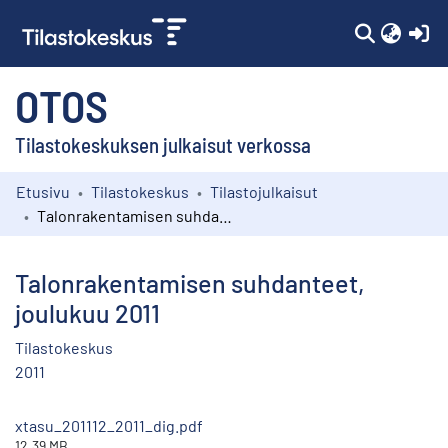
(c
OTOS
Tilastokeskuksen julkaisut verkossa
Etusivu
Tilastokeskus
Tilastojulkaisut
Kokoelmat
Talonrakentamisen suhdanteet, joulukuu 2011
Selaa
Talonrakentamisen suhdanteet,
joulukuu 2011
Tilastokeskus
2011
xtasu_201112_2011_dig.pdf
12.39 MB