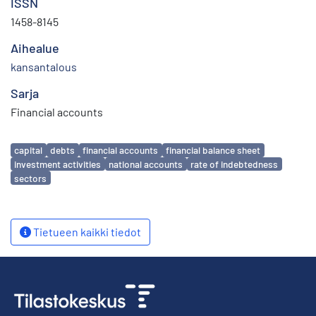
ISSN
1458-8145
Aihealue
kansantalous
Sarja
Financial accounts
Avainsanat
capital
debts
financial accounts
financial balance sheet
investment activities
national accounts
rate of indebtedness
sectors
Tietueen kaikki tiedot