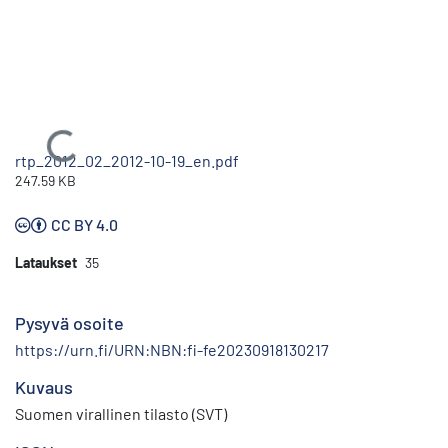
Ladataan...
rtp_2012_02_2012-10-19_en.pdf
247.59 KB
CC BY 4.0
Lataukset
35
Pysyvä osoite
https://urn.fi/URN:NBN:fi-fe20230918130217
Kuvaus
Suomen virallinen tilasto (SVT)