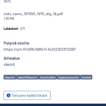
1975
xtds_vamu_197300_1975_dig_18.pdf
1.35 MB
Lataukset
271
Pysyvä osoite
https://urn.fi/URN:NBN:fi-fe2023013112597
Aihealue
väestö
Avainsanat
tilastot
väestötilastot
muuttoliike
maassamuutto
kunnat
Tietueen kaikki tiedot