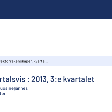
Sektorräkenskaper, kvartalsvis : 2013, 3:e kvartalet
alsvis : 2013, 3:e kvartalet
 vuosineljännes
ter