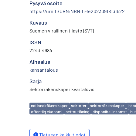
Pysyvä osoite
https://urn.fi/URN:NBN:fi-fe20230918131522
Kuvaus
Suomen virallinen tilasto (SVT)
ISSN
2243-4984
Aihealue
kansantalous
Sarja
Sektorräkenskaper kvartalsvis
Avainsanat
nationalräkenskaper
sektorer
sektorräkenskaper
inko
offentlig ekonomi
nettoutlåning
disponibel inkomst
hus
Tietueen kaikki tiedot