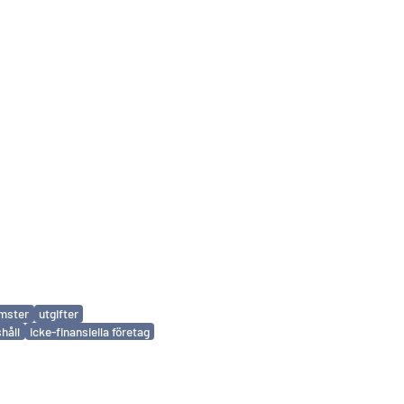
mster
utgifter
håll
icke-finansiella företag