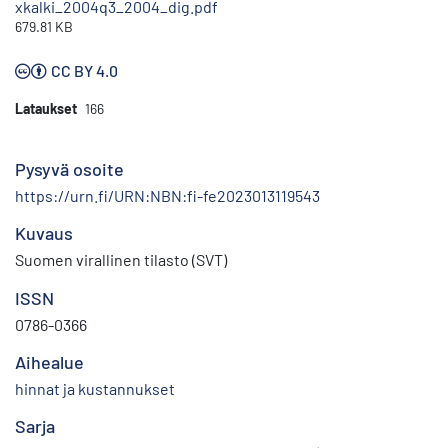
xkalki_2004q3_2004_dig.pdf
679.81 KB
CC BY 4.0
Lataukset
166
Pysyvä osoite
https://urn.fi/URN:NBN:fi-fe2023013119543
Kuvaus
Suomen virallinen tilasto (SVT)
ISSN
0786-0366
Aihealue
hinnat ja kustannukset
Sarja