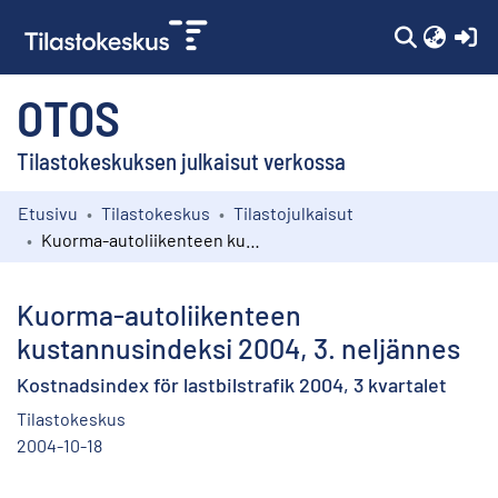
(c
OTOS
Tilastokeskuksen julkaisut verkossa
Etusivu
Tilastokeskus
Tilastojulkaisut
Kokoelmat
Kuorma-autoliikenteen kustannusindeksi 2004, 3. neljännes
Selaa
Kuorma-autoliikenteen
kustannusindeksi 2004, 3. neljännes
Kostnadsindex för lastbilstrafik 2004, 3 kvartalet
Tilastokeskus
2004-10-18