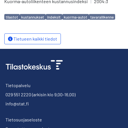
Kuorma-autoliikenteen kustannusindeksi
|
2004:3
Avainsanat
tilastot
kustannukset
indeksit
kuorma-autot
tavaraliikenne
Tietueen kaikki tiedot
Tietopalvelu
029 551 2220
(arkisin klo 9.00-16.00)
info@stat.fi
Tietosuojaseloste