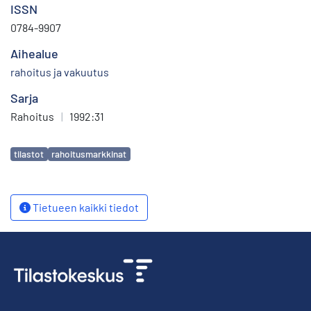
ISSN
0784-9907
Aihealue
rahoitus ja vakuutus
Sarja
Rahoitus
|
1992:31
Avainsanat
tilastot
rahoitusmarkkinat
Tietueen kaikki tiedot