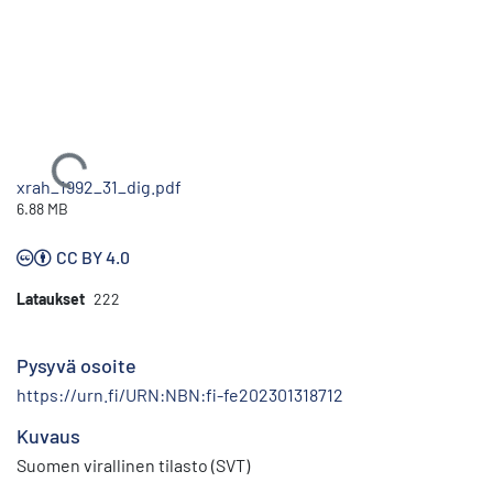
Ladataan...
xrah_1992_31_dig.pdf
6.88 MB
CC BY 4.0
Lataukset
222
Pysyvä osoite
https://urn.fi/URN:NBN:fi-fe202301318712
Kuvaus
Suomen virallinen tilasto (SVT)