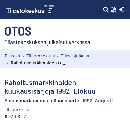
(c
OTOS
Tilastokeskuksen julkaisut verkossa
Etusivu
Tilastokeskus
Tilastojulkaisut
Kokoelmat
Rahoitusmarkkinoiden kuukausisarjoja 1992, Elokuu
Selaa
Rahoitusmarkkinoiden
kuukausisarjoja 1992, Elokuu
Finansmarknadens mänadsserier 1992, Augusti
Tilastokeskus
1992-08-17