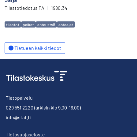
Tilastotiedotus PA
|
1980:34
Avainsanat
tilastot
palkat
ahtaustyö
ahtaajat
Tietueen kaikki tiedot
Tietopalvelu
029 551 2220
(arkisin klo 9.00-16.00)
info@stat.fi
Tietosuojaseloste