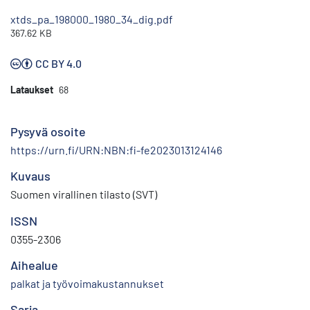
xtds_pa_198000_1980_34_dig.pdf
367.62 KB
CC BY 4.0
Lataukset
68
Pysyvä osoite
https://urn.fi/URN:NBN:fi-fe2023013124146
Kuvaus
Suomen virallinen tilasto (SVT)
ISSN
0355-2306
Aihealue
palkat ja työvoimakustannukset
Sarja