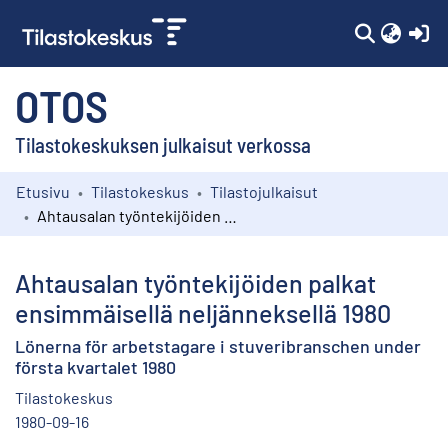
(c
OTOS
Tilastokeskuksen julkaisut verkossa
Etusivu
Tilastokeskus
Tilastojulkaisut
Kokoelmat
Ahtausalan työntekijöiden palkat ensimmäisellä neljänneksellä 1980
Selaa
Ahtausalan työntekijöiden palkat
ensimmäisellä neljänneksellä 1980
Lönerna för arbetstagare i stuveribranschen under
första kvartalet 1980
Tilastokeskus
1980-09-16