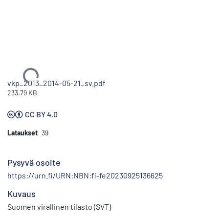
Ladataan...
vkp_2013_2014-05-21_sv.pdf
233.79 KB
CC BY 4.0
Lataukset
39
Pysyvä osoite
https://urn.fi/URN:NBN:fi-fe20230925136625
Kuvaus
Suomen virallinen tilasto (SVT)