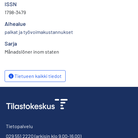
ISSN
1798-3479
Aihealue
palkat ja työvoimakustannukset
Sarja
Månadslöner inom staten
Tietueen kaikki tiedot
Tietopalvelu
029 551 2220
(arkisin klo 9.00-16.00)