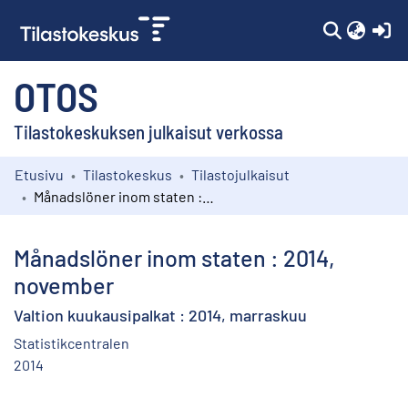
(c
OTOS
Tilastokeskuksen julkaisut verkossa
Etusivu
Tilastokeskus
Tilastojulkaisut
Kokoelmat
Månadslöner inom staten : 2014, november
Selaa
Månadslöner inom staten : 2014,
november
Valtion kuukausipalkat : 2014, marraskuu
Statistikcentralen
2014