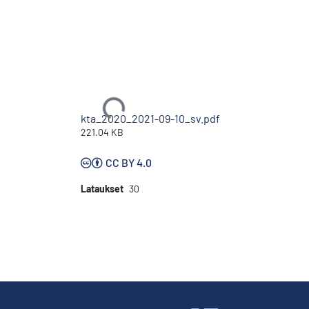
Ladataan...
kta_2020_2021-09-10_sv.pdf
221.04 KB
CC BY 4.0
Lataukset
30