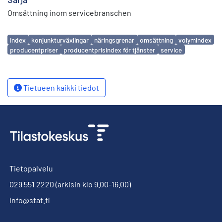
Omsättning inom servicebranschen
Avainsanat
index
konjunkturväxlingar
näringsgrenar
omsättning
volymindex
producentpriser
producentprisindex för tjänster
service
Tietueen kaikki tiedot
Tietopalvelu
029 551 2220
(arkisin klo 9.00-16.00)
info@stat.fi