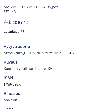
plv_2021_07_2021-09-14_sv.pdf
337.1 KB
CC BY 4.0
Lataukset
38
Pysyvä osoite
https://urn.fi/URN:NBN:fi-fe20230905117565
Kuvaus
Suomen virallinen tilasto (SVT)
ISSN
1799-098X
Aihealue
palvelut
Sarja