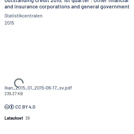
Outstanding credit 2015, 1st quarter : Other financial
and insurance corporations and general government
Statistikcentralen
2015
Ladataan...
lkan_2015_01_2015-06-17_sv.pdf
239.27 KB
CC BY 4.0
Lataukset
39