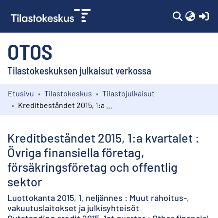
(c
OTOS
Tilastokeskuksen julkaisut verkossa
Etusivu
Tilastokeskus
Tilastojulkaisut
Kokoelmat
Kreditbeståndet 2015, 1:a kvartalet : Övriga finansiella företag, försäkringsföretag och offentlig sektor
Selaa
Kreditbeståndet 2015, 1:a kvartalet :
Övriga finansiella företag,
försäkringsföretag och offentlig
sektor
Luottokanta 2015, 1. neljännes : Muut rahoitus-,
vakuutuslaitokset ja julkisyhteisöt