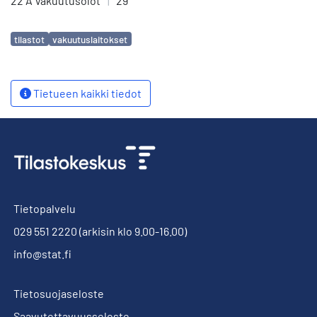
22 A Vakuutusolot
|
29
Avainsanat
tilastot
vakuutuslaitokset
Tietueen kaikki tiedot
Tietopalvelu
029 551 2220
(arkisin klo 9.00-16.00)
info@stat.fi
Tietosuojaseloste
Saavutettavuusseloste