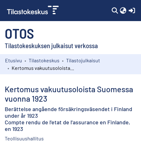
(c
OTOS
Tilastokeskuksen julkaisut verkossa
Etusivu
Tilastokeskus
Tilastojulkaisut
Kokoelmat
Kertomus vakuutusoloista Suomessa vuonna 1923
Selaa
Kertomus vakuutusoloista Suomessa
vuonna 1923
Berättelse angående försäkringsväsendet i Finland
under år 1923
Compte rendu de l'etat de l'assurance en Finlande,
en 1923
Teollisuushallitus