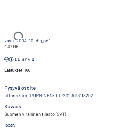
Ladataan...
xasu_2004_10_dig.pdf
4.07 MB
CC BY 4.0
Lataukset
166
Pysyvä osoite
https://urn.fi/URN:NBN:fi-fe2023013118292
Kuvaus
Suomen virallinen tilasto (SVT)
ISSN