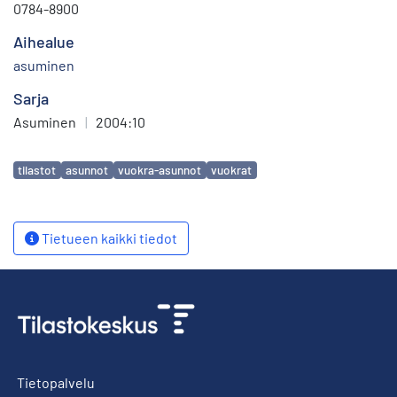
0784-8900
Aihealue
asuminen
Sarja
Asuminen
|
2004:10
Avainsanat
tilastot
asunnot
vuokra-asunnot
vuokrat
Tietueen kaikki tiedot
Tietopalvelu