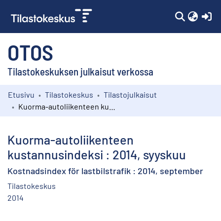
(c
OTOS
Tilastokeskuksen julkaisut verkossa
Etusivu
Tilastokeskus
Tilastojulkaisut
Kokoelmat
Kuorma-autoliikenteen kustannusindeksi : 2014, syyskuu
Selaa
Kuorma-autoliikenteen
kustannusindeksi : 2014, syyskuu
Kostnadsindex för lastbilstrafik : 2014, september
Tilastokeskus
2014