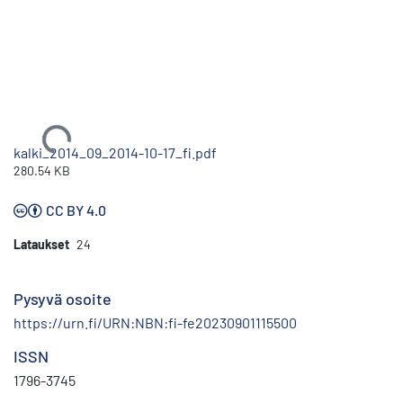
Ladataan...
kalki_2014_09_2014-10-17_fi.pdf
280.54 KB
CC BY 4.0
Lataukset
24
Pysyvä osoite
https://urn.fi/URN:NBN:fi-fe20230901115500
ISSN
1796-3745