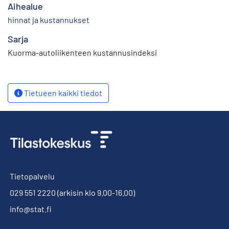
Aihealue
hinnat ja kustannukset
Sarja
Kuorma-autoliikenteen kustannusindeksi
Tietueen kaikki tiedot
Tietopalvelu
029 551 2220
(arkisin klo 9.00-16.00)
info@stat.fi