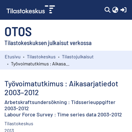
(c
OTOS
Tilastokeskuksen julkaisut verkossa
Etusivu
Tilastokeskus
Tilastojulkaisut
Kokoelmat
Työvoimatutkimus : Aikasarjatiedot 2003–2012
Selaa
Työvoimatutkimus : Aikasarjatiedot
2003–2012
Arbetskraftsundersökning : Tidsserieuppgifter
2003–2012
Labour Force Survey : Time series data 2003–2012
Tilastokeskus
2013