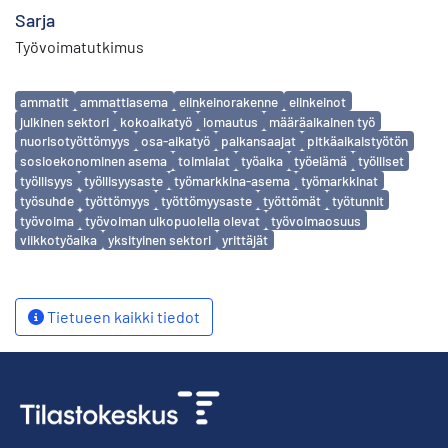
Sarja
Työvoimatutkimus
Avainsanat
ammatit
ammattiasema
elinkeinorakenne
elinkeinot
julkinen sektori
kokoaikatyö
lomautus
määräaikainen työ
nuorisotyöttömyys
osa-aikatyö
palkansaajat
pitkäaikaistyötön
sosioekonominen asema
toimialat
työaika
työelämä
työlliset
työllisyys
työllisyysaste
työmarkkina-asema
työmarkkinat
työsuhde
työttömyys
työttömyysaste
työttömät
työtunnit
työvoima
työvoiman ulkopuolella olevat
työvoimaosuus
viikkotyöaika
yksityinen sektori
yrittäjät
Tietueen kaikki tiedot