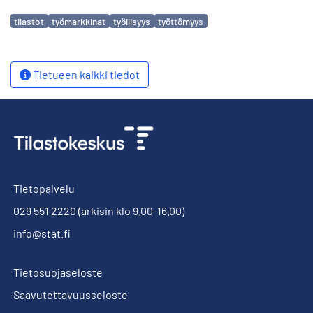
Avainsanat
tilastot
työmarkkinat
työllisyys
työttömyys
Tietueen kaikki tiedot
Tietopalvelu
029 551 2220
(arkisin klo 9.00-16.00)
info@stat.fi
Tietosuojaseloste
Saavutettavuusseloste