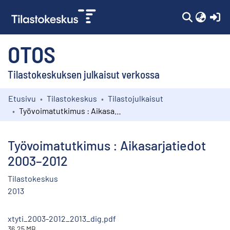
(c
OTOS
Tilastokeskuksen julkaisut verkossa
Etusivu
Tilastokeskus
Tilastojulkaisut
Kokoelmat
Työvoimatutkimus : Aikasarjatiedot 2003–2012
Selaa
Työvoimatutkimus : Aikasarjatiedot
2003–2012
Tilastokeskus
2013
xtyti_2003-2012_2013_dig.pdf
36.25 MB