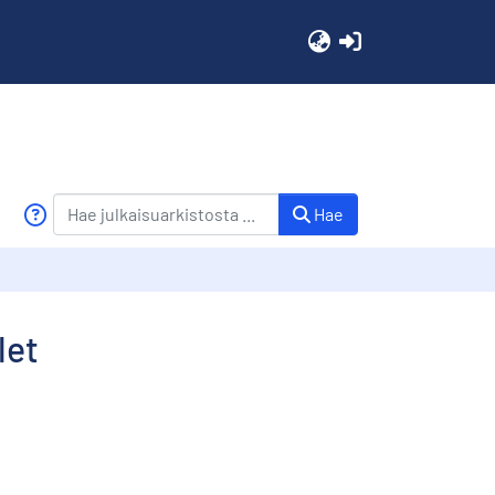
(current)
Hae
let