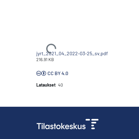
Ladataan...
jyrt_2021_04_2022-03-25_sv.pdf
216.91 KB
CC BY 4.0
Lataukset
40