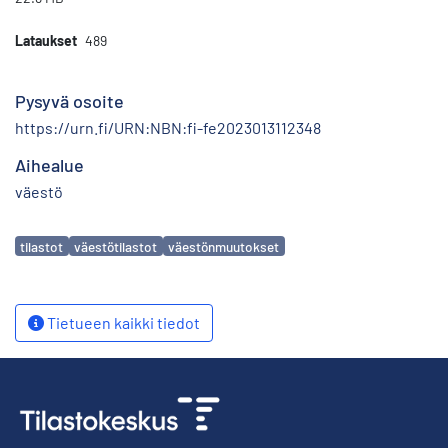
Lataukset
489
Pysyvä osoite
https://urn.fi/URN:NBN:fi-fe2023013112348
Aihealue
väestö
Avainsanat
tilastot
väestötilastot
väestönmuutokset
Tietueen kaikki tiedot