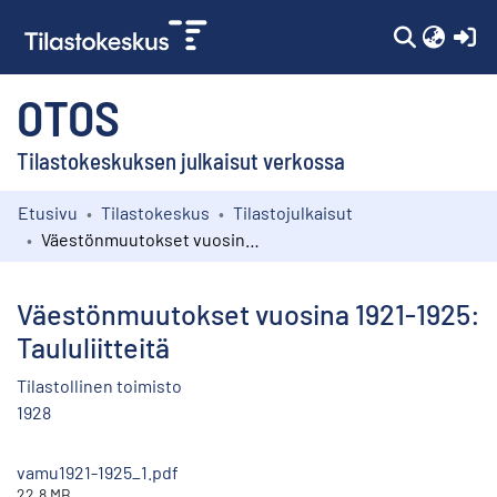
(c
OTOS
Tilastokeskuksen julkaisut verkossa
Etusivu
Tilastokeskus
Tilastojulkaisut
Kokoelmat
Väestönmuutokset vuosina 1921-1925: Taululiitteitä
Selaa
Väestönmuutokset vuosina 1921-1925:
Taululiitteitä
Tilastollinen toimisto
1928
vamu1921-1925_1.pdf
22.8 MB