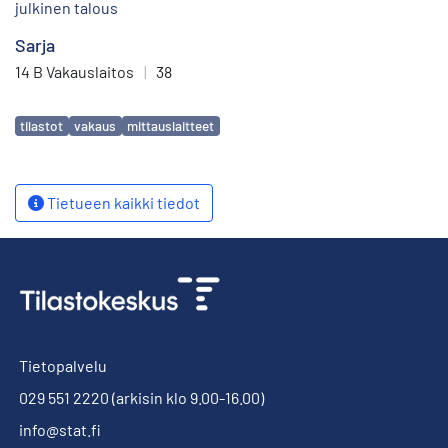
julkinen talous
Sarja
14 B Vakauslaitos
|
38
Avainsanat
tilastot
vakaus
mittauslaitteet
Tietueen kaikki tiedot
Tietopalvelu
029 551 2220
(arkisin klo 9.00-16.00)
info@stat.fi