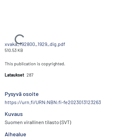
Ladataan...
xvaka_192800_1929_dig.pdf
510.53 KB
This publication is copyrighted.
Lataukset
287
Pysyvä osoite
https://urn.fi/URN:NBN:fi-fe2023013123263
Kuvaus
Suomen virallinen tilasto (SVT)
Aihealue