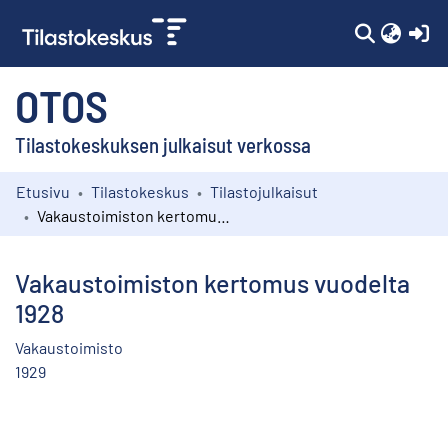
(c
OTOS
Tilastokeskuksen julkaisut verkossa
Etusivu
Tilastokeskus
Tilastojulkaisut
Kokoelmat
Vakaustoimiston kertomus vuodelta 1928
Selaa
Vakaustoimiston kertomus vuodelta
1928
Vakaustoimisto
1929