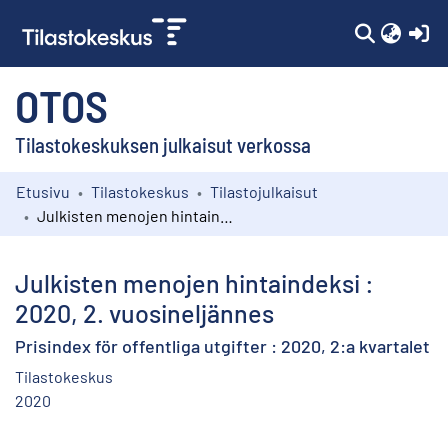
(c
OTOS
Tilastokeskuksen julkaisut verkossa
Etusivu
Tilastokeskus
Tilastojulkaisut
Kokoelmat
Julkisten menojen hintaindeksi : 2020, 2. vuosineljännes
Selaa
Julkisten menojen hintaindeksi :
2020, 2. vuosineljännes
Prisindex för offentliga utgifter : 2020, 2:a kvartalet
Tilastokeskus
2020