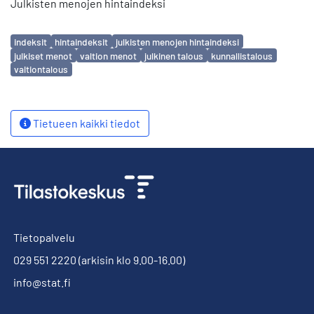
Julkisten menojen hintaindeksi
Avainsanat
indeksit
hintaindeksit
julkisten menojen hintaindeksi
julkiset menot
valtion menot
julkinen talous
kunnallistalous
valtiontalous
Tietueen kaikki tiedot
Tietopalvelu
029 551 2220
(arkisin klo 9.00-16.00)
info@stat.fi