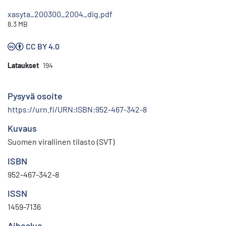
xasyta_200300_2004_dig.pdf
8.3 MB
CC BY 4.0
Lataukset
194
Pysyvä osoite
https://urn.fi/URN:ISBN:952-467-342-8
Kuvaus
Suomen virallinen tilasto (SVT)
ISBN
952-467-342-8
ISSN
1459-7136
Aihealue