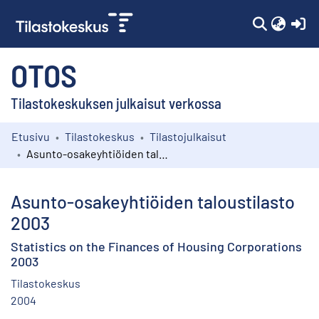
(c
OTOS
Tilastokeskuksen julkaisut verkossa
Etusivu
Tilastokeskus
Tilastojulkaisut
Kokoelmat
Asunto-osakeyhtiöiden taloustilasto 2003
Selaa
Asunto-osakeyhtiöiden taloustilasto
2003
Statistics on the Finances of Housing Corporations
2003
Tilastokeskus
2004