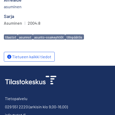
asuminen
Sarja
Asuminen
|
2004:8
Avainsanat
tilastot
asunnot
asunto-osakeyhtiöt
tilinpäätös
Tietueen kaikki tiedot
Tietopalvelu
029 551 2220
(arkisin klo 9.00-16.00)
info@stat.fi