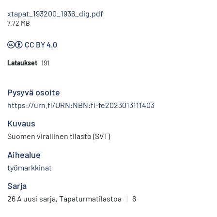
xtapat_193200_1936_dig.pdf
7.72 MB
CC BY 4.0
Lataukset
191
Pysyvä osoite
https://urn.fi/URN:NBN:fi-fe2023013111403
Kuvaus
Suomen virallinen tilasto (SVT)
Aihealue
työmarkkinat
Sarja
26 A uusi sarja, Tapaturmatilastoa
|
6