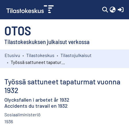
(c
OTOS
Tilastokeskuksen julkaisut verkossa
Etusivu
Tilastokeskus
Tilastojulkaisut
Kokoelmat
Työssä sattuneet tapaturmat vuonna 1932
Selaa
Työssä sattuneet tapaturmat vuonna
1932
Olycksfallen i arbetet år 1932
Accidents du travail en 1932
Sosiaaliministeriö
1936