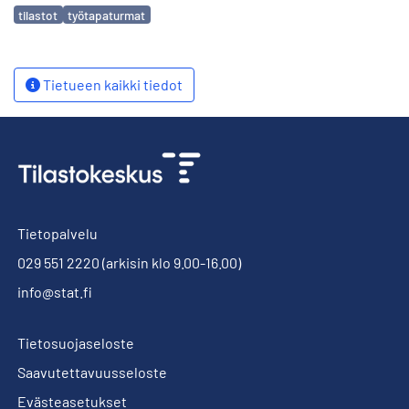
Avainsanat
tilastot
työtapaturmat
Tietueen kaikki tiedot
Tietopalvelu
029 551 2220
(arkisin klo 9.00-16.00)
info@stat.fi
Tietosuojaseloste
Saavutettavuusseloste
Evästeasetukset