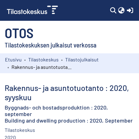
(c
OTOS
Tilastokeskuksen julkaisut verkossa
Etusivu
Tilastokeskus
Tilastojulkaisut
Kokoelmat
Rakennus- ja asuntotuotanto : 2020, syyskuu
Selaa
Rakennus- ja asuntotuotanto : 2020,
syyskuu
Byggnads- och bostadsproduktion : 2020,
september
Building and dwelling production : 2020, September
Tilastokeskus
2020