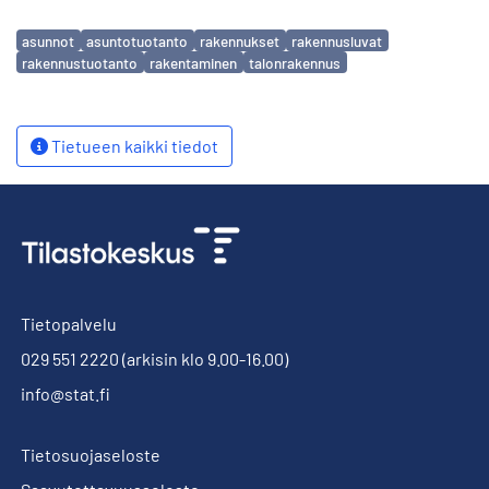
Avainsanat
asunnot
asuntotuotanto
rakennukset
rakennusluvat
rakennustuotanto
rakentaminen
talonrakennus
Tietueen kaikki tiedot
Tietopalvelu
029 551 2220
(arkisin klo 9.00-16.00)
info@stat.fi
Tietosuojaseloste