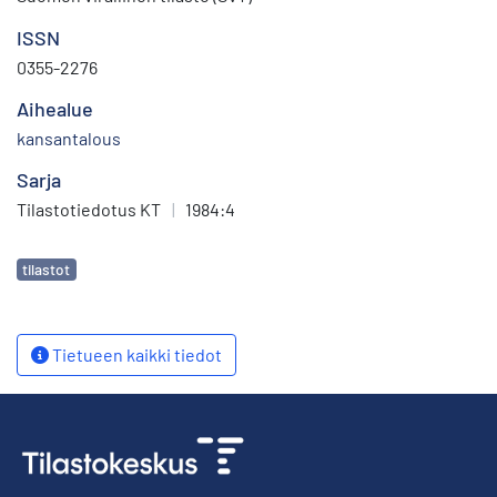
ISSN
0355-2276
Aihealue
kansantalous
Sarja
Tilastotiedotus KT
|
1984:4
Avainsanat
tilastot
Tietueen kaikki tiedot