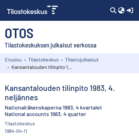
(c
OTOS
Tilastokeskuksen julkaisut verkossa
Etusivu
Tilastokeskus
Tilastojulkaisut
Kokoelmat
Kansantalouden tilinpito 1983, 4. neljännes
Selaa
Kansantalouden tilinpito 1983, 4.
neljännes
Nationalräkenskaperna 1983, 4 kvartalet
National accounts 1983, 4 quarter
Tilastokeskus
1984-04-11