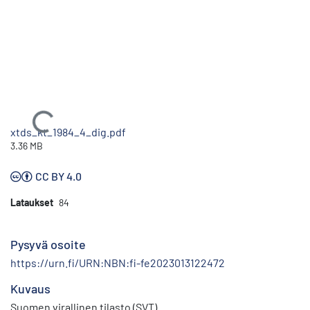
Ladataan...
xtds_kt_1984_4_dig.pdf
3.36 MB
CC BY 4.0
Lataukset
84
Pysyvä osoite
https://urn.fi/URN:NBN:fi-fe2023013122472
Kuvaus
Suomen virallinen tilasto (SVT)