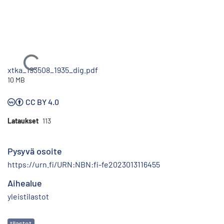
Ladataan...
xtka_193508_1935_dig.pdf
10 MB
CC BY 4.0
Lataukset
113
Pysyvä osoite
https://urn.fi/URN:NBN:fi-fe2023013116455
Aihealue
yleistilastot
Avainsanat
tilastot