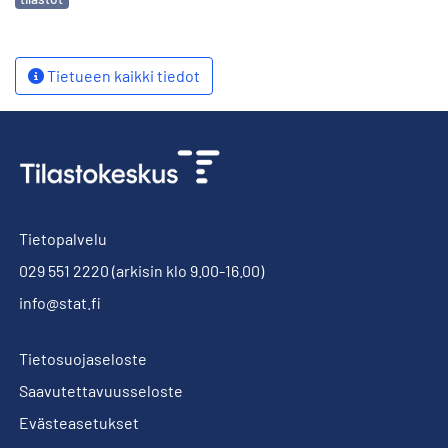
Tietueen kaikki tiedot
Tietopalvelu
029 551 2220
(arkisin klo 9.00-16.00)
info@stat.fi
Tietosuojaseloste
Saavutettavuusseloste
Evästeasetukset