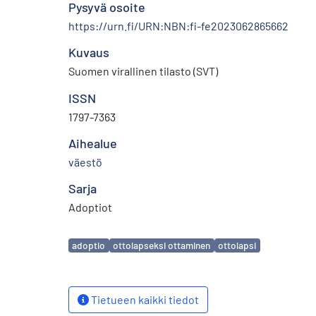
Pysyvä osoite
https://urn.fi/URN:NBN:fi-fe2023062865662
Kuvaus
Suomen virallinen tilasto (SVT)
ISSN
1797-7363
Aihealue
väestö
Sarja
Adoptiot
Avainsanat
adoptio
ottolapseksi ottaminen
ottolapsi
Tietueen kaikki tiedot