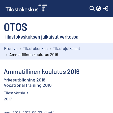
(c
OTOS
Tilastokeskuksen julkaisut verkossa
Etusivu
Tilastokeskus
Tilastojulkaisut
Kokoelmat
Ammatillinen koulutus 2016
Selaa
Ammatillinen koulutus 2016
Yrkesutbildning 2016
Vocational training 2016
Tilastokeskus
2017
aop_2016_2017-09-27_fi.pdf