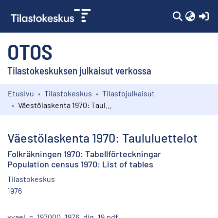
(c
OTOS
Tilastokeskuksen julkaisut verkossa
Etusivu
Tilastokeskus
Tilastojulkaisut
Kokoelmat
Väestölaskenta 1970: Taululuettelot
Selaa
Väestölaskenta 1970: Taululuettelot
Folkräkningen 1970: Tabellförteckningar
Population census 1970: List of tables
Tilastokeskus
1976
xvael_c_197000_1976_dig_19.pdf